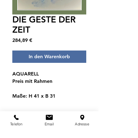
DIE GESTE DER
ZEIT
Preis
284,89 €
In den Warenkorb
AQUARELL
Preis mit Rahmen
Maße: H 41 x B 31
BESCHREIBUNG
Telefon
Email
Adresse
Zart und doch kraftvoll – eine Hand
VERSANDINFO
hält eine Rose, als wäre sie eine