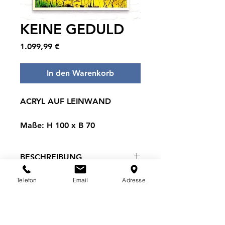
KEINE GEDULD
Preis
1.099,99 €
In den Warenkorb
ACRYL AUF LEINWAND
Maße: H 100 x B 70
BESCHREIBUNG
Die leuchtenden Gelb- und
Telefon
Email
Adresse
VERSANDINFO
Grüntöne im Hintergrund vermitteln
eine rastlose Lebendigkeit, während
Kostenloser Versand für
die roten Blüten von Intensität und
Bestellungen ab 800 €.
Kraft zeugen. Dieses Werk scheint
• Versandkosten für