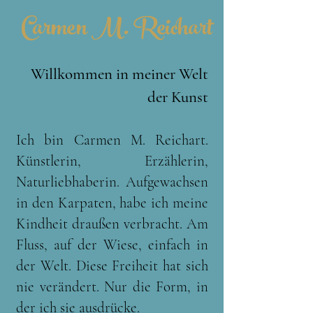
Carmen M. Reichart
Willkommen in meiner Welt
der Kunst
Ich bin Carmen M. Reichart.
Künstlerin, Erzählerin,
Naturliebhaberin. Aufgewachsen
in den Karpaten, habe ich meine
Kindheit draußen verbracht. Am
Fluss, auf der Wiese, einfach in
der Welt. Diese Freiheit hat sich
nie verändert. Nur die Form, in
der ich sie ausdrücke.