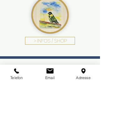
> INFOS / SHOP
RECYCLING-
PAPIER
Telefon
Email
Adresse
> INFOS / SHOP