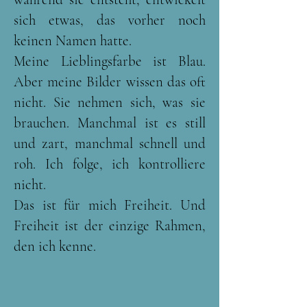
sich etwas, das vorher noch
keinen Namen hatte.
Meine Lieblingsfarbe ist Blau.
Aber meine Bilder wissen das oft
nicht. Sie nehmen sich, was sie
brauchen. Manchmal ist es still
und zart, manchmal schnell und
roh. Ich folge, ich kontrolliere
nicht.
Das ist für mich Freiheit. Und
Freiheit ist der einzige Rahmen,
den ich kenne.