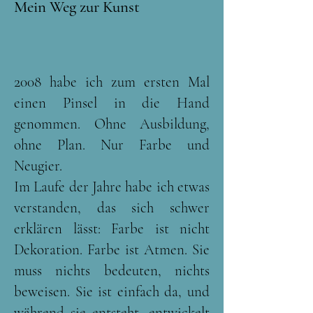
Mein Weg zur Kunst
2
008 habe ich zum ersten Mal
einen Pinsel in die Hand
genommen. Ohne Ausbildung,
ohne Plan. Nur Farbe und
Neugier.
Im Laufe der Jahre habe ich etwas
verstanden, das sich schwer
erklären lässt: Farbe ist nicht
Dekoration. Farbe ist Atmen. Sie
muss nichts bedeuten, nichts
beweisen. Sie ist einfach da, und
während sie entsteht, entwickelt