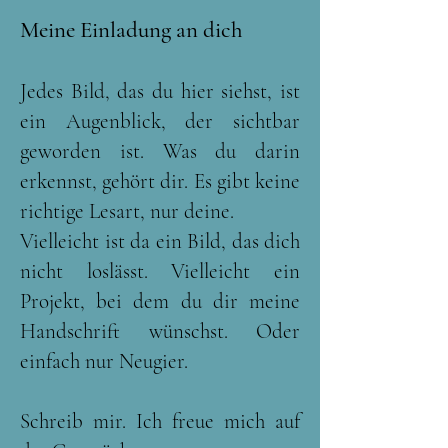
Meine Einladung an dich
Jedes Bild, das du hier siehst, ist
ein Augenblick, der sichtbar
geworden ist. Was du darin
erkennst, gehört dir. Es gibt keine
richtige Lesart, nur deine.
Vielleicht ist da ein Bild, das dich
nicht loslässt. Vielleicht ein
Projekt, bei dem du dir meine
Handschrift wünschst. Oder
einfach nur Neugier.
Schreib mir. Ich freue mich auf